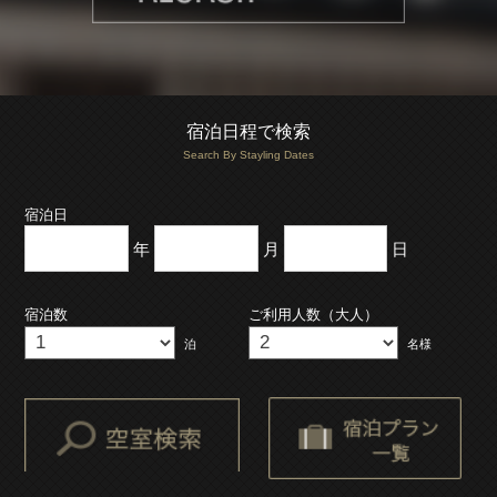
宿泊日程で検索
Search By Stayling Dates
宿泊日
年
月
日
宿泊数
ご利用人数（大人）
泊
名様